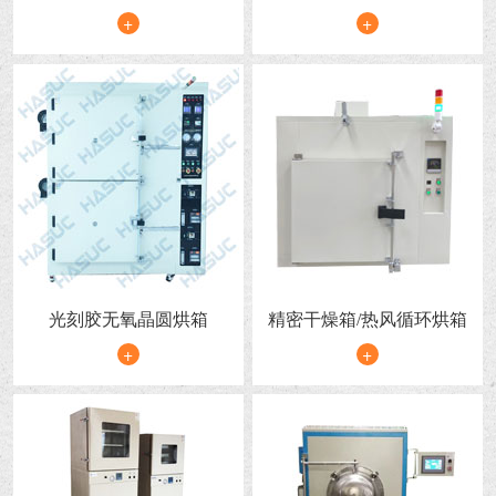
（不加热）
+
+
光刻胶无氧晶圆烘箱
精密干燥箱/热风循环烘箱
+
+