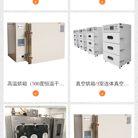
+
+
滤回收）
高温烘箱（500度恒温干燥
真空烘箱/3室连体真空干
箱）
燥箱
+
+