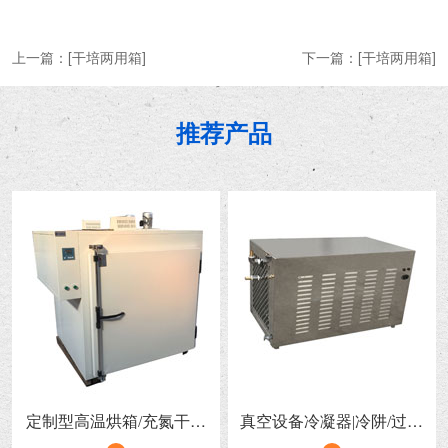
上一篇：
[干培两用箱]
下一篇：
[干培两用箱]
推荐产品
定制型高温烘箱/充氮干燥
真空设备冷凝器|冷阱/过滤
箱
器 （有机溶剂及水蒸汽过